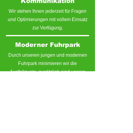
Kommunikation
Wir stehen Ihnen jederzeit für Fragen
und Optimierungen mit vollem Einsatz
zur Verfügung.
Moderner Fuhrpark
Durch unseren jungen und modernen
Fuhrpark minimieren wir die
Ausfallquote, zusätzlich sind unsere
Fahrzeuge an die jeweiligen
Bedürfnisse der Kunden angepasst.
Qualitätsmanagement
Qualität ist das Fundament unserer
Arbeit. Durch kontinuierliche
Schulungen, interne Prüfungen und