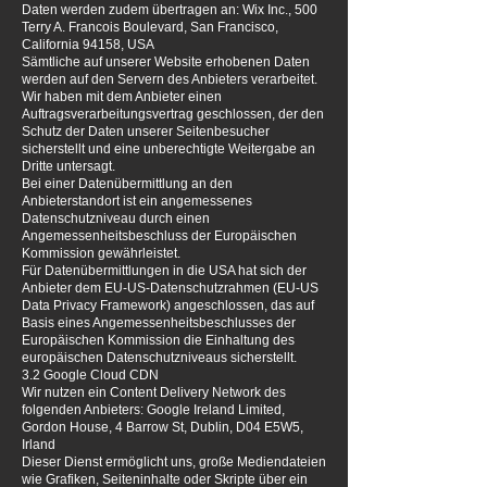
Daten werden zudem übertragen an: Wix Inc., 500
Terry A. Francois Boulevard, San Francisco,
California 94158, USA
Sämtliche auf unserer Website erhobenen Daten
werden auf den Servern des Anbieters verarbeitet.
Wir haben mit dem Anbieter einen
Auftragsverarbeitungsvertrag geschlossen, der den
Schutz der Daten unserer Seitenbesucher
sicherstellt und eine unberechtigte Weitergabe an
Dritte untersagt.
Bei einer Datenübermittlung an den
Anbieterstandort ist ein angemessenes
Datenschutzniveau durch einen
Angemessenheitsbeschluss der Europäischen
Kommission gewährleistet.
Für Datenübermittlungen in die USA hat sich der
Anbieter dem EU-US-Datenschutzrahmen (EU-US
Data Privacy Framework) angeschlossen, das auf
Basis eines Angemessenheitsbeschlusses der
Europäischen Kommission die Einhaltung des
europäischen Datenschutzniveaus sicherstellt.
3.2 Google Cloud CDN
Wir nutzen ein Content Delivery Network des
folgenden Anbieters: Google Ireland Limited,
Gordon House, 4 Barrow St, Dublin, D04 E5W5,
Irland
Dieser Dienst ermöglicht uns, große Mediendateien
wie Grafiken, Seiteninhalte oder Skripte über ein