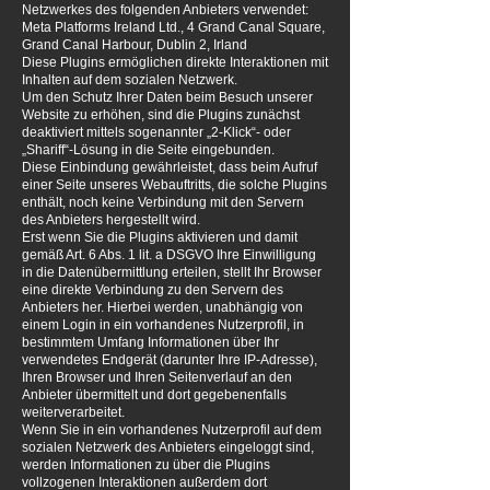
Netzwerkes des folgenden Anbieters verwendet:
Meta Platforms Ireland Ltd., 4 Grand Canal Square,
Grand Canal Harbour, Dublin 2, Irland
Diese Plugins ermöglichen direkte Interaktionen mit
Inhalten auf dem sozialen Netzwerk.
Um den Schutz Ihrer Daten beim Besuch unserer
Website zu erhöhen, sind die Plugins zunächst
deaktiviert mittels sogenannter „2-Klick“- oder
„Shariff“-Lösung in die Seite eingebunden.
Diese Einbindung gewährleistet, dass beim Aufruf
einer Seite unseres Webauftritts, die solche Plugins
enthält, noch keine Verbindung mit den Servern
des Anbieters hergestellt wird.
Erst wenn Sie die Plugins aktivieren und damit
gemäß Art. 6 Abs. 1 lit. a DSGVO Ihre Einwilligung
in die Datenübermittlung erteilen, stellt Ihr Browser
eine direkte Verbindung zu den Servern des
Anbieters her. Hierbei werden, unabhängig von
einem Login in ein vorhandenes Nutzerprofil, in
bestimmtem Umfang Informationen über Ihr
verwendetes Endgerät (darunter Ihre IP-Adresse),
Ihren Browser und Ihren Seitenverlauf an den
Anbieter übermittelt und dort gegebenenfalls
weiterverarbeitet.
Wenn Sie in ein vorhandenes Nutzerprofil auf dem
sozialen Netzwerk des Anbieters eingeloggt sind,
werden Informationen zu über die Plugins
vollzogenen Interaktionen außerdem dort