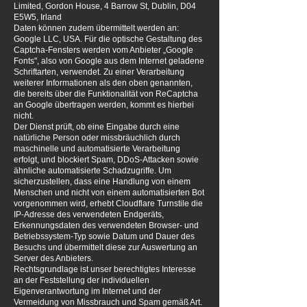
Limited, Gordon House, 4 Barrow St, Dublin, D04
E5W5, Irland
Daten können zudem übermittelt werden an:
Google LLC, USA. Für die optische Gestaltung des
Captcha-Fensters werden vom Anbieter „Google
Fonts", also von Google aus dem Internet geladene
Schriftarten, verwendet. Zu einer Verarbeitung
weiterer Informationen als den oben genannten,
die bereits über die Funktionalität von ReCaptcha
an Google übertragen werden, kommt es hierbei
nicht.
Der Dienst prüft, ob eine Eingabe durch eine
natürliche Person oder missbräuchlich durch
maschinelle und automatisierte Verarbeitung
erfolgt, und blockiert Spam, DDoS-Attacken sowie
ähnliche automatisierte Schadzugriffe. Um
sicherzustellen, dass eine Handlung von einem
Menschen und nicht von einem automatisierten Bot
vorgenommen wird, erhebt Cloudflare Turnstile die
IP-Adresse des verwendeten Endgeräts,
Erkennungsdaten des verwendeten Browser- und
Betriebssystem-Typ sowie Datum und Dauer des
Besuchs und übermittelt diese zur Auswertung an
Server des Anbieters.
Rechtsgrundlage ist unser berechtigtes Interesse
an der Feststellung der individuellen
Eigenverantwortung im Internet und der
Vermeidung von Missbrauch und Spam gemäß Art.