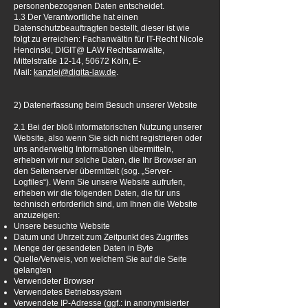
personenbezogenen Daten entscheidet.
1.3 Der Verantwortliche hat einen
Datenschutzbeauftragten bestellt, dieser ist wie
folgt zu erreichen: Fachanwältin für IT-Recht Nicole
Hencinski, DIGIT@ LAW Rechtsanwälte,
Mittelstraße 12-14, 50672 Köln, E-
Mail:
kanzlei@digita-law.de
.
2) Datenerfassung beim Besuch unserer Website
2.1 Bei der bloß informatorischen Nutzung unserer
Website, also wenn Sie sich nicht registrieren oder
uns anderweitig Informationen übermitteln,
erheben wir nur solche Daten, die Ihr Browser an
den Seitenserver übermittelt (sog. „Server-
Logfiles“). Wenn Sie unsere Website aufrufen,
erheben wir die folgenden Daten, die für uns
technisch erforderlich sind, um Ihnen die Website
anzuzeigen:
Unsere besuchte Website
Datum und Uhrzeit zum Zeitpunkt des Zugriffes
Menge der gesendeten Daten in Byte
Quelle/Verweis, von welchem Sie auf die Seite
gelangten
Verwendeter Browser
Verwendetes Betriebssystem
Verwendete IP-Adresse (ggf.: in anonymisierter