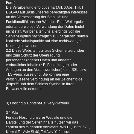
Form)
Die Verarbeitung erfolgt gemäß Art. 6 Abs. 1 lit. f
DSGVO auf Basis unseres berechtigten Interesses
an der Verbesserung der Stabilität und
Funktionalität unserer Website. Eine Weitergabe
oder anderweitige Verwendung der Daten findet
nicht statt. Wir behalten uns allerdings vor, die
Server-Logfiles nachträglich zu überprüfen, sollten
konkrete Anhaltspunkte auf eine rechtswidrige
Nutzung hinweisen.
2.2 Diese Website nutzt aus Sicherheitsgründen
und zum Schutz der Übertragung
personenbezogener Daten und anderer
vertraulicher Inhalte (z.B. Bestellungen oder
Anfragen an den Verantwortlichen) eine SSL-bzw.
TLS-Verschlüsselung. Sie können eine
verschlüsselte Verbindung an der Zeichenfolge
„https://“ und dem Schloss-Symbol in Ihrer
Browserzeile erkennen.
3) Hosting & Content-Delivery-Network
3.1 Wix
Für das Hosting unserer Website und die
Darstellung der Seiteninhalte nutzen wir das
System des folgenden Anbieters: Wix HQ,
6350671
,
Nemal Tel Aviv St 40, Tel Aviv-Yafo, Israel