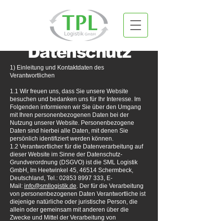
Datenschutz
1) Einleitung und Kontaktdaten des
Verantwortlichen
1.1 Wir freuen uns, dass Sie unsere Website
besuchen und bedanken uns für Ihr Interesse. Im
Folgenden informieren wir Sie über den Umgang
mit Ihren personenbezogenen Daten bei der
Nutzung unserer Website. Personenbezogene
Daten sind hierbei alle Daten, mit denen Sie
persönlich identifiziert werden können.
1.2 Verantwortlicher für die Datenverarbeitung auf
dieser Website im Sinne der Datenschutz-
Grundverordnung (DSGVO) ist die SML Logistik
GmbH, Im Heetwinkel 45, 46514 Schermbeck,
Deutschland, Tel.:
02853 8997 333
, E-
Mail:
info@smllogistik.de
. Der für die Verarbeitung
von personenbezogenen Daten Verantwortliche ist
diejenige natürliche oder juristische Person, die
allein oder gemeinsam mit anderen über die
Zwecke und Mittel der Verarbeitung von