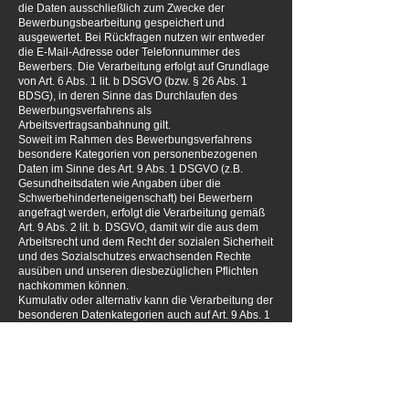
die Daten ausschließlich zum Zwecke der
Bewerbungsbearbeitung gespeichert und
ausgewertet. Bei Rückfragen nutzen wir entweder
die E-Mail-Adresse oder Telefonnummer des
Bewerbers. Die Verarbeitung erfolgt auf Grundlage
von Art. 6 Abs. 1 lit. b DSGVO (bzw. § 26 Abs. 1
BDSG), in deren Sinne das Durchlaufen des
Bewerbungsverfahrens als
Arbeitsvertragsanbahnung gilt.
Soweit im Rahmen des Bewerbungsverfahrens
besondere Kategorien von personenbezogenen
Daten im Sinne des Art. 9 Abs. 1 DSGVO (z.B.
Gesundheitsdaten wie Angaben über die
Schwerbehinderteneigenschaft) bei Bewerbern
angefragt werden, erfolgt die Verarbeitung gemäß
Art. 9 Abs. 2 lit. b. DSGVO, damit wir die aus dem
Arbeitsrecht und dem Recht der sozialen Sicherheit
und des Sozialschutzes erwachsenden Rechte
ausüben und unseren diesbezüglichen Pflichten
nachkommen können.
Kumulativ oder alternativ kann die Verarbeitung der
besonderen Datenkategorien auch auf Art. 9 Abs. 1
lit. h DSGVO gestützt sein, wenn sie zu Zwecken
der Gesundheitsvorsorge oder der Arbeitsmedizin,
für die Beurteilung der Arbeitsfähigkeit des
Bewerbers, für die medizinische Diagnostik, die
Versorgung oder Behandlung im Gesundheits-
oder Sozialbereich oder für die Verwaltung von