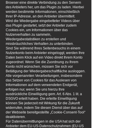
Browser eine direkte Verbindung zu den Servern
des Anbieters her, um das Plugin zu laden. Hierbei
werden bestimmte Informationen, einschließlich
Ihrer IP-Adresse, an den Anbieter übermittelt.
Wird die Wiedergabe eingebetteter Videos über
das Plugin gestartet, setzt der Anbieter zudem
Cookies ein, um Informationen über das
Nutzerverhalten zu sammeln,
Wiedergabestatistiken zu erstellen und
missbräuchliches Verhalten zu unterbinden.
Sind Sie während Ihres Seitenbesuchs in einem
Nutzerkonto beim Anbieter eingeloggt, werden Ihre
Daten beim Klick auf ein Video direkt Ihrem Konto
zugeordnet. Wenn Sie die Zuordnung zu Ihrem
Konto nicht wünschen, müssen Sie sich vor
Betätigung der Wiedergabeschaltfläche ausloggen.
Alle vorgenannten Verarbeitungen, insbesondere
das Setzen von Cookies für das Auslesen von
Informationen auf dem verwendeten Endgerät,
erfolgen nur, wenn Sie uns hierzu Ihre
ausdrückliche Einwilligung gem. Art. 6 Abs. 1 lit. a
DSGVO erteilt haben. Die erteilte Einwilligung
können Sie jederzeit mit Wirkung für die Zukunft
widerrufen, indem Sie diesen Dienst über das auf
der Webseite bereitgestellte „Cookie-Consent-Tool“
deaktivieren.
Für Datenübermittlungen in die USA hat sich der
Anbieter dem EU-US-Datenschutzrahmen (EU-US