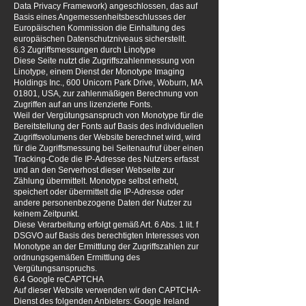
Data Privacy Framework) angeschlossen, das auf
Basis eines Angemessenheitsbeschlusses der
Europäischen Kommission die Einhaltung des
europäischen Datenschutzniveaus sicherstellt.
6.3 Zugriffsmessungen durch Linotype
Diese Seite nutzt die Zugriffszahlenmessung von
Linotype, einem Dienst der Monotype Imaging
Holdings Inc., 600 Unicorn Park Drive, Woburn, MA
01801, USA, zur zahlenmäßigen Berechnung von
Zugriffen auf an uns lizenzierte Fonts.
Weil der Vergütungsanspruch von Monotype für die
Bereitstellung der Fonts auf Basis des individuellen
Zugriffsvolumens der Website berechnet wird, wird
für die Zugriffsmessung bei Seitenaufruf über einen
Tracking-Code die IP-Adresse des Nutzers erfasst
und an den Serverhost dieser Webseite zur
Zählung übermittelt. Monotype selbst erhebt,
speichert oder übermittelt die IP-Adresse oder
andere personenbezogene Daten der Nutzer zu
keinem Zeitpunkt.
Diese Verarbeitung erfolgt gemäß Art. 6 Abs. 1 lit. f
DSGVO auf Basis des berechtigten Interesses von
Monotype an der Ermittlung der Zugriffszahlen zur
ordnungsgemäßen Ermittlung des
Vergütungsanspruchs.
6.4 Google reCAPTCHA
Auf dieser Website verwenden wir den CAPTCHA-
Dienst des folgenden Anbieters: Google Ireland