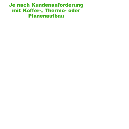
Je nach Kundenanforderung
mit Koffer-, Thermo- oder
Planenaufbau
Europaweite
Servicevereinbarungen mit
Werkstätten helfen,
Ausfallzeiten zu minimieren
Aktive Nutzung der ECO
Fahrstufen für nachhaltiges
und ergonomisches Fahren
Alle Fahrzeuge erfüllen die
neusten Euro Normen
ADR-Gefahrgutausrüstung -
bis hin zu radioaktiv Klasse 7
in medizinischen Segment